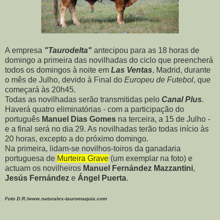
A empresa
"Taurodelta"
antecipou para as 18 horas de
domingo a primeira das novilhadas do ciclo que preencherá
todos os domingos à noite em
Las Ventas
, Madrid, durante
o mês de Julho, devido à Final do
Europeu de Futebol
, que
começará às 20h45.
Todas as novilhadas serão transmitidas pelo
Canal Plus
.
Haverá quatro eliminatórias - com a participação do
português
Manuel Dias Gomes
na terceira, a 15 de Julho -
e a final será no dia 29. As novilhadas terão todas início às
20 horas, excepto a do próximo domingo.
Na primeira, lidam-se novilhos-toiros da ganadaria
portuguesa de
Murteira Grave
(um exemplar na foto) e
actuam os novilheiros
Manuel Fernández Mazzantini
,
Jesús Fernández
e
Ángel Puerta
.
Foto D.R./www.naturales-tauromaquia.com