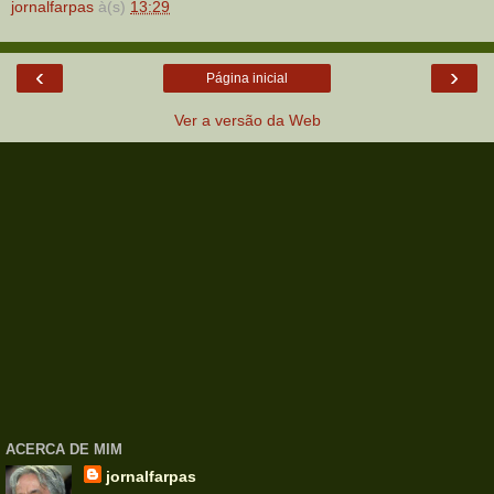
jornalfarpas
à(s)
13:29
‹
›
Página inicial
Ver a versão da Web
ACERCA DE MIM
jornalfarpas