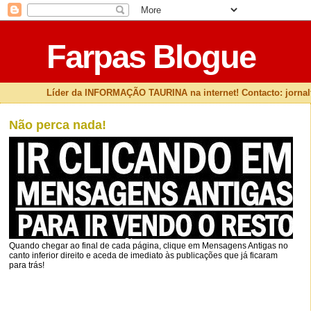
Farpas Blogue
Líder da INFORMAÇÃO TAURINA na internet! Contacto: jorna
Não perca nada!
Quando chegar ao final de cada página, clique em Mensagens Antigas no
canto inferior direito e aceda de imediato às publicações que já ficaram
para trás!