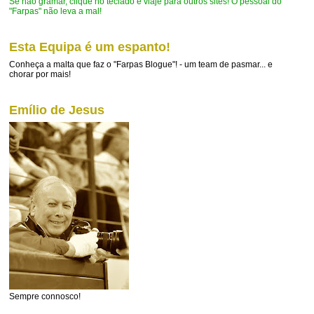
Se não gramar, clique no teclado e viaje para outros sites! O pessoal do
"Farpas" não leva a mal!
Esta Equipa é um espanto!
Conheça a malta que faz o "Farpas Blogue"! - um team de pasmar... e
chorar por mais!
Emílio de Jesus
Sempre connosco!