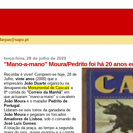
lfarpas@sapo.pt
terça-feira, 28 de julho de 2020
"Mano-a-mano" Moura/Pedrito foi há 20 anos 
Recordar é viver! Cumprem-se hoje, 28 de
Julho,
vinte anos
(2000) que o
empresário
João Duarte
organizou na
desaparecida
Monumental de Cascais
a
8ª corrida do
"Correio da Manhã"
em
que actuaram
"mano-a-mano"
o cavaleiro
João Moura
e o matador
Pedrito de
Portugal
.
Lidaram-se seis toiros da ganadaria de
João Moura
e pegaram os forcados
Amadores de Lisboa
, sob o comando de
José Luis Gomes
.
A lotação da praça, ao tempo a segunda
maior do país, quase esgotou e a corrida