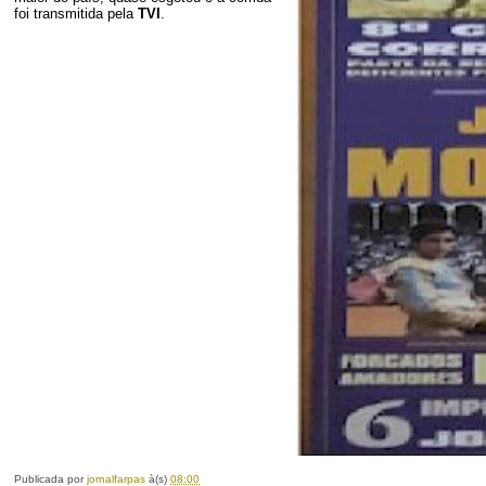
foi transmitida pela
TVI
.
Publicada por
jornalfarpas
à(s)
08:00